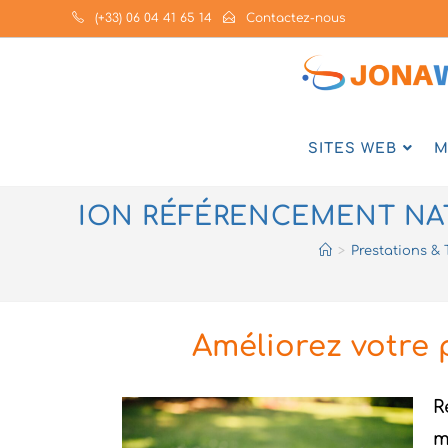
(+33) 06 04 41 65 14
Contactez-nous
SITES WEB
M
ION RÉFÉRENCEMENT NAT
>
Prestations & 
Améliorez votre 
R
m