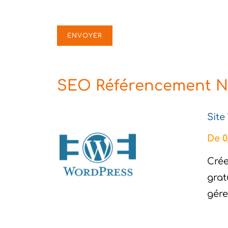
ENVOYER
SEO Référencement Na
Site
De 0
Crée
grat
gére