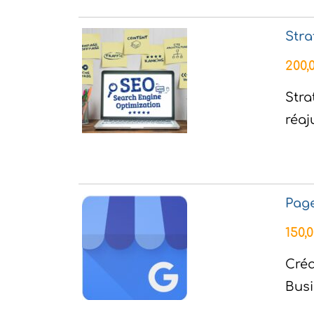
Stra
200,
Stra
réaj
Page
150,
Créa
Busi