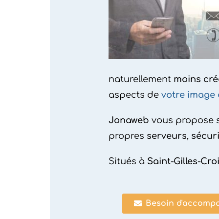
naturellement
moins cré
aspects de
votre image
Jonaweb
vous propose s
propres
serveurs
,
sécur
Situés à
Saint-Gilles-Cro
Besoin d'accompa