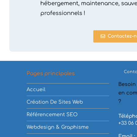
hébergement, maintenance, sauve
professionnels !
Contactez-n
Cont
Pages principales
Besoin
Accueil
en com
?
Création De Sites Web
Référencement SEO
Téléph
+33 06 
Webdesign & Graphisme
Email :