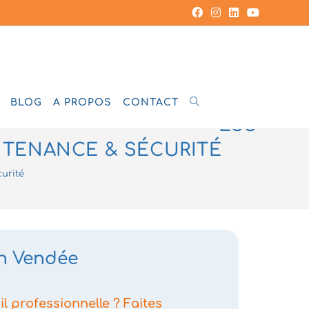
ADR
BLOG
A PROPOS
CONTACT
ESS
NTENANCE & SÉCURITÉ
urité
en Vendée
l professionnelle ? Faites