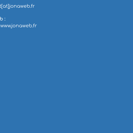
[at]jonaweb.fr
b :
/www.jonaweb.fr