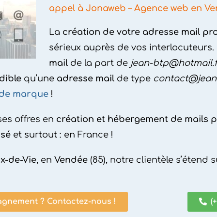
appel à Jonaweb – Agence web en Ve
La
création de votre adresse mail pr
sérieux auprès de vos interlocuteurs
mail
de la part de
jean-btp@hotmail.f
dible
qu’une
adresse mail
de type
contact@jean-
 de marque
!
es offres en
création et hébergement de mails p
isé
et surtout : en France !
ix-de-Vie
, en
Vendée
(85), notre clientèle s’étend 
gnement ? Contactez-nous !
(