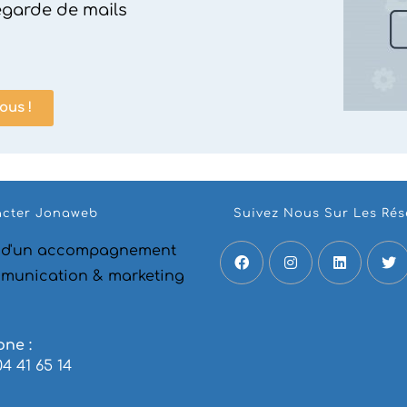
garde de mails
ous !
acter Jonaweb
Suivez Nous Sur Les Ré
 d'un accompagnement
munication & marketing
one :
04 41 65 14