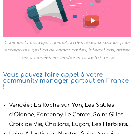
Community manager : animation des réseaux sociaux pour
entreprises, gestion de communautés, intéractions, attirer
des abonnées en Vendée et toute la France
Vous pouvez faire appel à votre
community manager partout en France
!
Vendée
:
La Roche sur Yon
, Les Sables
d’Olonne, Fontenay Le Comte, Saint Gilles
Croix de Vie, Challans, Luçon, Les Herbiers…
Loire-Atlantique
:
Nantes
, Saint-Nazaire,