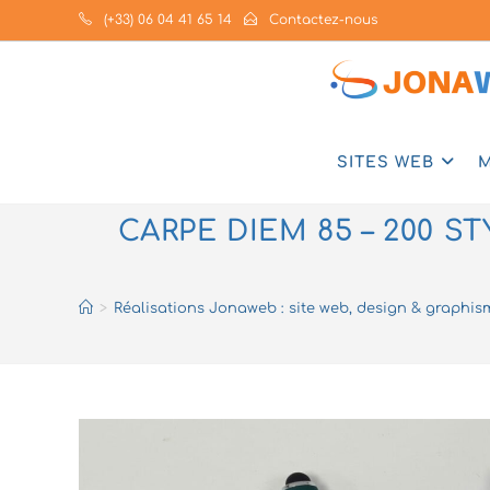
Skip
(+33) 06 04 41 65 14
Contactez-nous
to
content
SITES WEB
M
CARPE DIEM 85 – 200 
>
Réalisations Jonaweb : site web, design & graphi