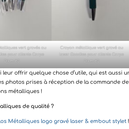
alliques vert gravés au
Crayon métallique vert gravé au
ies pour clients Carpe
laser Goodies pour clients Carpe
Diem 85
Diem 85
i leur offrir quelque chose d’utile, qui est aussi u
 les photos prises à réception de la commande de
ns métalliques !
alliques de qualité ?
ylos Métalliques logo gravé laser & embout stylet