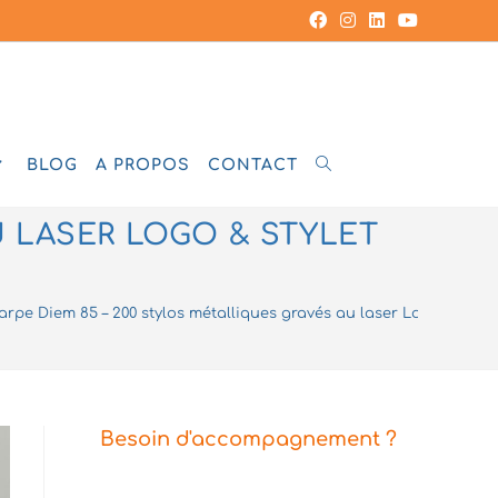
BLOG
A PROPOS
CONTACT
TOGGLE
U LASER LOGO & STYLET
WEBSITE
arpe Diem 85 – 200 stylos métalliques gravés au laser Logo & Style
SEARCH
Besoin d'accompagnement ?