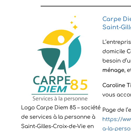
Carpe Die
Saint-Gil
L’entrepri
domicile
C
besoin d’
ménage
, 
Caroline T
vous acco
Logo Carpe Diem 85 – société
Page de l’e
de services à la personne à
https://ww
Saint-Gilles-Croix-de-Vie en
a-la-perso