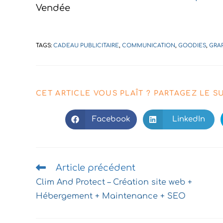
Vendée
TAGS:
CADEAU PUBLICITAIRE
,
COMMUNICATION
,
GOODIES
,
GRA
CET ARTICLE VOUS PLAÎT ? PARTAGEZ LE S
Facebook
LinkedIn
Ouvrir
Ouvrir
dans
dans
une
une
autre
autre
fenêtre
fenêtre
Article précédent
Lire
la
Clim And Protect – Création site web +
suite…
Hébergement + Maintenance + SEO