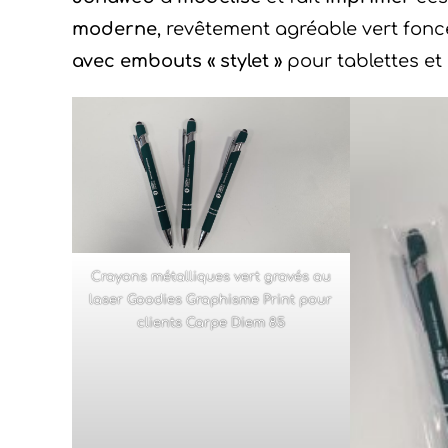
moderne
, revêtement agréable vert fonc
avec embouts « stylet »
pour tablettes e
Crayons métalliques vert gravés au
laser Goodies Graphisme Print pour
clients Carpe Diem 85