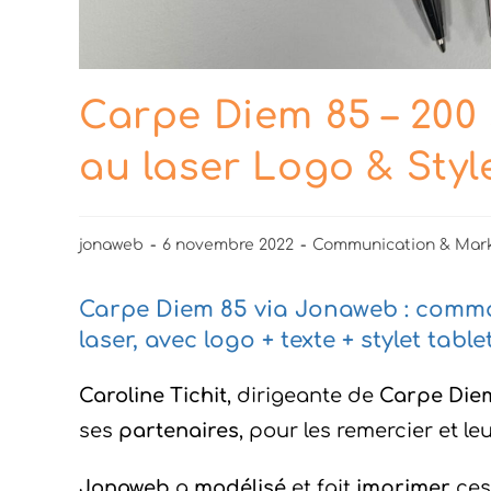
Carpe Diem 85 – 200 
au laser Logo & Styl
jonaweb
6 novembre 2022
Communication & Mark
Carpe Diem 85 via Jonaweb : comma
laser, avec logo + texte + stylet ta
Caroline Tichit
, dirigeante de
Carpe Die
ses
partenaires
, pour les remercier et le
Jonaweb
a
modélisé
et fait
imprimer
ces