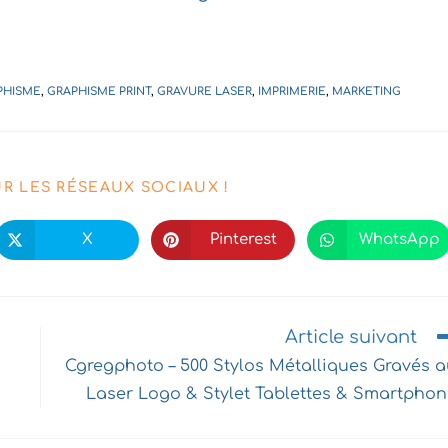
PHISME
,
GRAPHISME PRINT
,
GRAVURE LASER
,
IMPRIMERIE
,
MARKETING
PARTAGER
UR LES RÉSEAUX SOCIAUX !
CE
X
Pinterest
WhatsApp
Ouvrir
Ouvrir
Ouvrir
dans
dans
dans
CONTENU
une
une
une
autre
autre
autre
fenêtre
fenêtre
fenêtre
Article suivant
Cgregphoto – 500 Stylos Métalliques Gravés 
Laser Logo & Stylet Tablettes & Smartpho