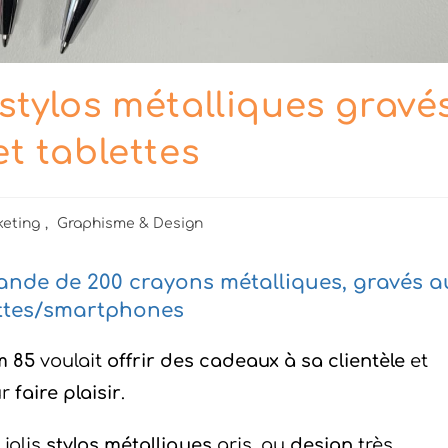
stylos métalliques gravé
et tablettes
eting
,
Graphisme & Design
nde de 200 crayons métalliques, gravés a
blettes/smartphones
m 85
voulait
offrir des cadeaux à sa clientèle
et
ur
faire plaisir
.
 jolis
stylos métalliques
gris, au
design
très