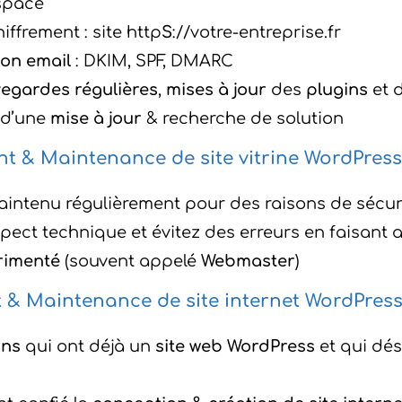
space
iffrement : site http
S
://votre-entreprise.fr
ion email
: DKIM, SPF, DMARC
egardes régulières
,
mises à jour
des
plugins
et 
 d’une
mise à jour
& recherche de solution
t & Maintenance de site vitrine WordPress
maintenu régulièrement pour des raisons de sécur
ect technique et évitez des erreurs en faisant 
rimenté
(souvent appelé
Webmaster
)
 & Maintenance de site internet WordPress 
ons
qui ont déjà un
site web WordPress
et qui dé