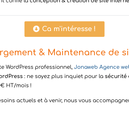
t confié la
conception & création de site interne
Ca m'intéresse !
rgement & Maintenance de sit
te WordPress professionnel,
Jonaweb Agence we
WordPress
: ne soyez plus inquiet pour la
sécurité
50€ HT/mois !
soins actuels et à venir, nous vous accompagnero