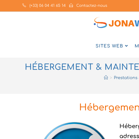
(+33) 06 04 41 65 14
Contactez-nous
SITES WEB
M
HÉBERGEMENT & MAINTEN
>
Prestations 
Hébergement
Héberg
adress