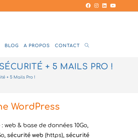
BLOG
A PROPOS
CONTACT
CURITÉ + 5 MAILS PRO !
é + 5 Mails Pro !
ne WordPress
e
: web & base de données 10Go,
Go,
sécurité web
(https),
sécurité