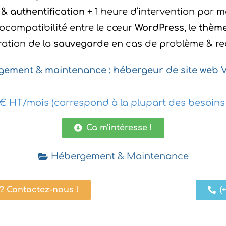
 & authentification
+ 1 heure d’
intervention
par m
rocompatibilité entre le cœur
WordPress
, le
thèm
ration de la
sauvegarde
en cas de problème & re
ement & maintenance : hébergeur de site web Ven
€ HT/mois (correspond à la plupart des besoins en
Ca m'intéresse !
Hébergement & Maintenance
 Contactez-nous !
(