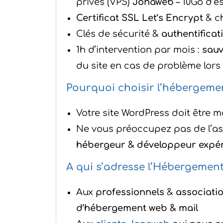
privés (VPS)
Jonaweb
– 10Go d’e
Certificat SSL Let’s Encrypt
& ch
Clés de sécurité &
authentificat
1h d’intervention par mois :
sauv
du site en cas de problème lors
Pourquoi choisir l’hébergemen
Votre site WordPress doit être 
Ne vous préoccupez pas de l’asp
hébergeur & développeur expé
A qui s’adresse l’Hébergement
Aux
professionnels
&
associati
d’hébergement web & mail