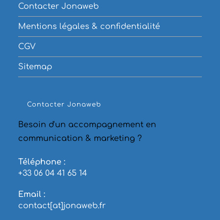
Contacter Jonaweb
Mentions légales & confidentialité
CGV
Sitemap
Contacter Jonaweb
Besoin d'un accompagnement en
communication & marketing ?
Téléphone :
+33 06 04 41 65 14
S’ouvre
Email :
dans
contact[at]jonaweb.fr
S’ouvre
votre
dans