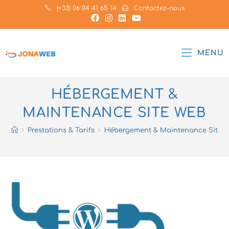
Skip
(+33) 06 04 41 65 14
Contactez-nous
to
content
MENU
HÉBERGEMENT &
MAINTENANCE SITE WEB
>
Prestations & Tarifs
>
Hébergement & Maintenance Site 