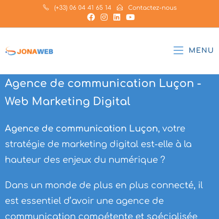
(+33) 06 04 41 65 14
Contactez-nous
MENU
Agence de communication Luçon -
Web Marketing Digital
Agence de communication Luçon
, votre
stratégie de marketing digital est-elle à la
hauteur des enjeux du numérique ?
Dans un monde de plus en plus connecté, il
est essentiel d’avoir une agence de
communication compétente et spécialisée